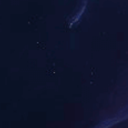
光学
网站首页
关于九游online(
组装
结构设计团队
结构设计团队
联系九游online(中国)
组装调试团队
业务专线：133-2262-5701
光学视觉团队
公司邮箱：huixiang@hx-industry.com
平均行业经验5年以上
公司网站：http://www.reppsapparel.com
硕士学历2人
本科学历5人
厂房地址：惠州市仲恺高新区沥林镇罗村汇祥
平均行业经验5年以上
本科学历2人
大专学历3人
其余5人
平均行业经验3年以上
大专学历3人