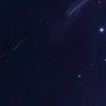
其余30人
平均行业经验3年以上
博士学历1人
本科学历2人
安博线上平台
|
九游注册
|
米兰登录官网
|
开云登入_开云登入(中国)有限公司
|
米兰app体育登录入口·（中国）官方网站
|
米兰网站_米兰网页版(China)官方网站
|
ly体育·在线（中国）官方网站
|
九游